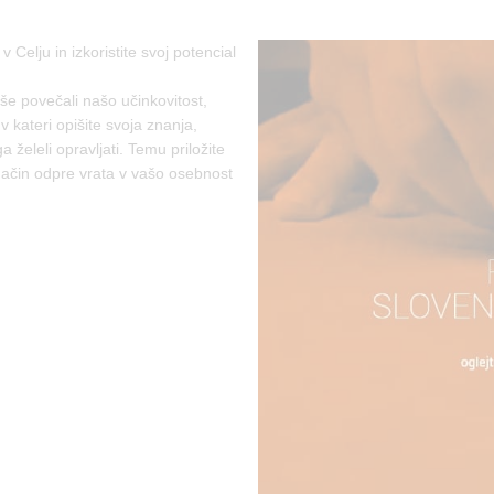
Celju in izkoristite svoj potencial
še povečali našo učinkovitost,
 v kateri opišite svoja znanja,
a želeli opravljati. Temu priložite
način odpre vrata v vašo osebnost