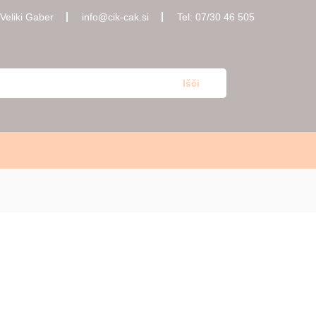
Veliki Gaber
info@cik-cak.si
Tel: 07/30 46 505
Išči