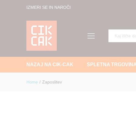
IZMERI SE IN NAROČI
Vse
NAZAJ NA CIK-CAK
SPLETNA TRGOVINA
Home
/
Zaposlitev