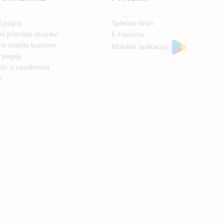
i pogoji
Spletna stran
c pritožbe stranke
E-trgovina
 in vračilo kupnine
Mobilna aplikacija
i pogoji
ilo o zasebnosti
n