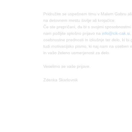
Pridružite se uspešnem timu v Malem Gabru ali v 
na delovnem mestu šivilje ali krojačice.
Če ste prepričani, da bi s svojimi sposobnostmi 
nam pošljite splošno prijavo na
info@cik-cak.si
,
osebnostne prednosti in izkušnje ter delo, ki bi g
tudi motivacijsko pismo, ki naj nam na oseben 
in vašo želeno usmerjenost za delo.
Veselimo se vaše prijave.
Zdenka Skarlovnik