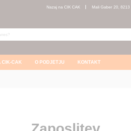
Nazaj na CIK CAK
Mali Gaber 20, 8213 
 CIK-CAK
O PODJETJU
KONTAKT
Zaposlitev